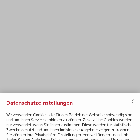
AUTOHAUS KNOLL KAPFENBERG
Siegfried-Marcus-Straße 1
8605 Kapfenberg
+43 3862 338 11
kapfenberg@autoknoll.at
Route planen
AUTOHAUS KNOLL LANGENWANG
Wienerstraße 89
8665 Langenwang
Datenschutzeinstellungen
+43 3854 2400
Wir verwenden Cookies, die für den Betrieb der Webseite notwendig sind
und um Ihnen Services anbieten zu können. Zusätzliche Cookies werden
office@auto-knoll.at
nur verwendet, wenn Sie ihnen zustimmen. Diese werden für statistische
Zwecke genutzt und um Ihnen individuelle Angebote zeigen zu können.
Route planen
Sie können Ihre Privatsphäre-Einstellungen jederzeit ändern - den Link
finden Sie am Ende jeder Seite. Um mehr zu erfahren, lesen Sie unsere