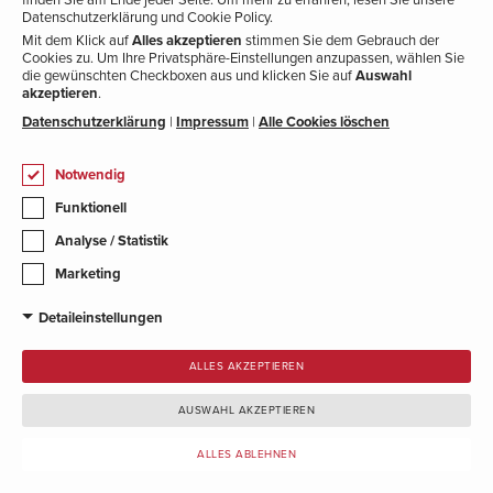
Datenschutzerklärung und Cookie Policy.
Mit dem Klick auf
Alles akzeptieren
stimmen Sie dem Gebrauch der
Cookies zu.
Um Ihre Privatsphäre-Einstellungen anzupassen, wählen Sie
die gewünschten Checkboxen aus und klicken Sie auf
Auswahl
akzeptieren
.
Datenschutzerklärung
|
Impressum
|
Alle Cookies löschen
Notwendig
KNOLL BLOG
Funktionell
#aktuelles
Analyse / Statistik
#veranstaltungen
Marketing
#wissenswertes
Detaileinstellungen
VERKAUF
ALLES AKZEPTIEREN
Lagernde Fahrzeuge
Allradzentrum
AUSWAHL AKZEPTIEREN
E-Mobilität
ALLES ABLEHNEN
Wunschauto