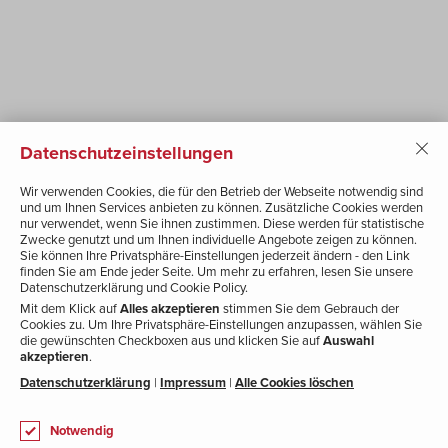
Probefahrt vereinbaren
Ankauf Fahrzeug
MARKEN
SEAT
Datenschutzeinstellungen
CUPRA
Hyundai
Wir verwenden Cookies, die für den Betrieb der Webseite notwendig sind
Mitsubishi
und um Ihnen Services anbieten zu können. Zusätzliche Cookies werden
nur verwendet, wenn Sie ihnen zustimmen. Diese werden für statistische
Suzuki
Zwecke genutzt und um Ihnen individuelle Angebote zeigen zu können.
Sie können Ihre Privatsphäre-Einstellungen jederzeit ändern - den Link
finden Sie am Ende jeder Seite. Um mehr zu erfahren, lesen Sie unsere
SERVICE
Datenschutzerklärung und Cookie Policy.
Mit dem Klick auf
Termin vereinbaren
Alles akzeptieren
stimmen Sie dem Gebrauch der
Cookies zu.
Um Ihre Privatsphäre-Einstellungen anzupassen, wählen Sie
Fachwerkstätte
die gewünschten Checkboxen aus und klicken Sie auf
Auswahl
akzeptieren
.
Lackiererei & Spenglerei
Datenschutzerklärung
|
Impressum
|
Alle Cookies löschen
Ersatzteile & Zubehör
Ersatz- und Mietwagen
Notwendig
Versicherung & Finanzierung